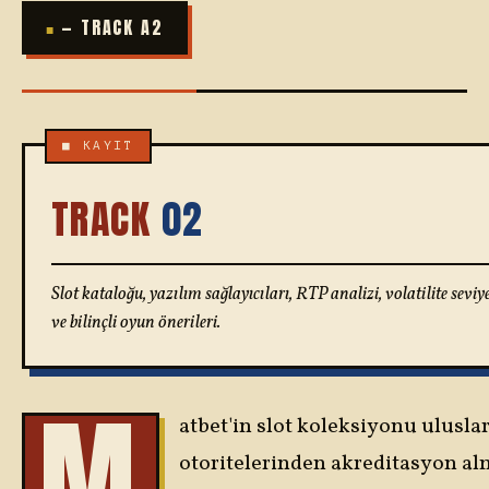
— TRACK A2
TRACK
02
Slot kataloğu, yazılım sağlayıcıları, RTP analizi, volatilite sevi
ve bilinçli oyun önerileri.
M
atbet'in slot koleksiyonu ulusla
otoritelerinden akreditasyon al