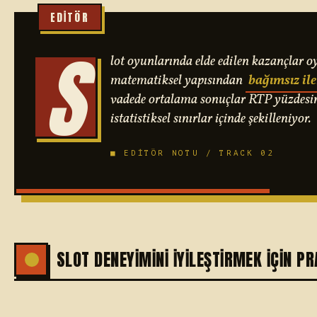
EDİTÖR
S
lot oyunlarında elde edilen kazançlar 
matematiksel yapısından
bağımsız il
vadede ortalama sonuçlar RTP yüzdesin
istatistiksel sınırlar içinde şekilleniyor.
EDITÖR NOTU / TRACK 02
SLOT DENEYIMINI İYILEŞTIRMEK İÇIN PR