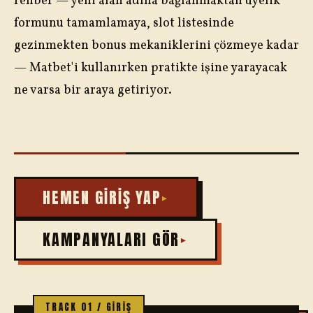
rehber — yeni alan adına bağlanmaktan üyelik
formunu tamamlamaya, slot listesinde
gezinmekten bonus mekaniklerini çözmeye kadar
— Matbet'i kullanırken pratikte işine yarayacak
ne varsa bir araya getiriyor.
HEMEN GIRIŞ YAP
KAMPANYALARI GÖR