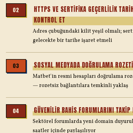
HTTPS VE SERTIFIKA GEÇERLILIK TARIH
KONTROL ET
Adres çubuğundaki kilit yeşil olmalı; sert
gelecekte bir tarihe işaret etmeli
SOSYAL MEDYADA DOĞRULAMA ROZETI
Matbet'in resmi hesapları doğrulama roz
— rozetsiz bağlantılara temkinli yaklaş
GÜVENILIR BAHIS FORUMLARINI TAKIP 
Sektörel forumlarda yeni domain duyurul
saatler içinde paylaşılıyor