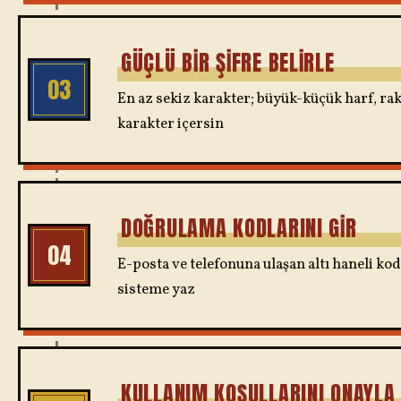
GÜÇLÜ BIR ŞIFRE BELIRLE
En az sekiz karakter; büyük-küçük harf, ra
karakter içersin
DOĞRULAMA KODLARINI GIR
E-posta ve telefonuna ulaşan altı haneli kod
sisteme yaz
KULLANIM KOŞULLARINI ONAYLA