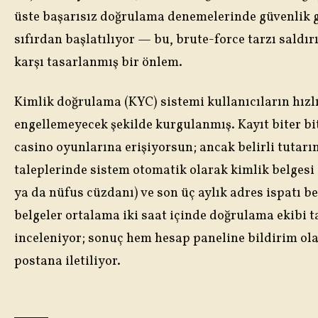
üste başarısız doğrulama denemelerinde güvenlik g
sıfırdan başlatılıyor — bu, brute-force tarzı saldır
karşı tasarlanmış bir önlem.
Kimlik doğrulama (KYC) sistemi kullanıcıların hızl
engellemeyecek şekilde kurgulanmış. Kayıt biter bi
casino oyunlarına erişiyorsun; ancak belirli tutarı
taleplerinde sistem otomatik olarak kimlik belgesi 
ya da nüfus cüzdanı) ve son üç aylık adres ispatı be
belgeler ortalama iki saat içinde doğrulama ekibi 
inceleniyor; sonuç hem hesap paneline bildirim ol
postana iletiliyor.