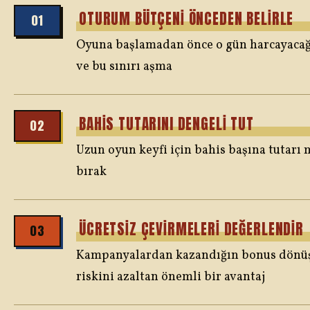
OTURUM BÜTÇENI ÖNCEDEN BELIRLE
Oyuna başlamadan önce o gün harcayacağı
ve bu sınırı aşma
BAHIS TUTARINI DENGELI TUT
Uzun oyun keyfi için bahis başına tutarı
bırak
ÜCRETSIZ ÇEVIRMELERI DEĞERLENDIR
Kampanyalardan kazandığın bonus dönüşl
riskini azaltan önemli bir avantaj